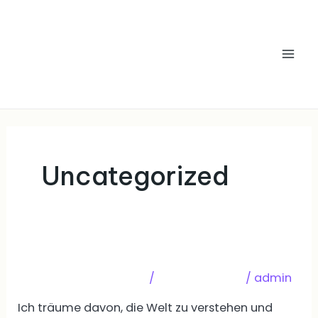
Zum
Mai
Inhalt
Men
springen
Uncategorized
Lukas
Lukas
Kommentar verfassen
/
Uncategorized
/
admin
Ich träume davon, die Welt zu verstehen und